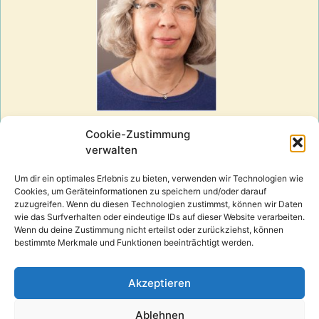
Ihre Heilpraktikerin in Gifhorn
Cookie-Zustimmung
verwalten
Um dir ein optimales Erlebnis zu bieten, verwenden wir Technologien wie
Naturheilkunde:
Cookies, um Geräteinformationen zu speichern und/oder darauf
zuzugreifen. Wenn du diesen Technologien zustimmst, können wir Daten
umfassende Diagnostik
wie das Surfverhalten oder eindeutige IDs auf dieser Website verarbeiten.
Bioresonanzbehandlung
Wenn du deine Zustimmung nicht erteilst oder zurückziehst, können
Darmsanierung
bestimmte Merkmale und Funktionen beeinträchtigt werden.
Allergiebehandlung
Behandlung von Hauterkrankungen
Akzeptieren
Ausleitung von Umweltgiften
Frauenheilkunde
Ablehnen